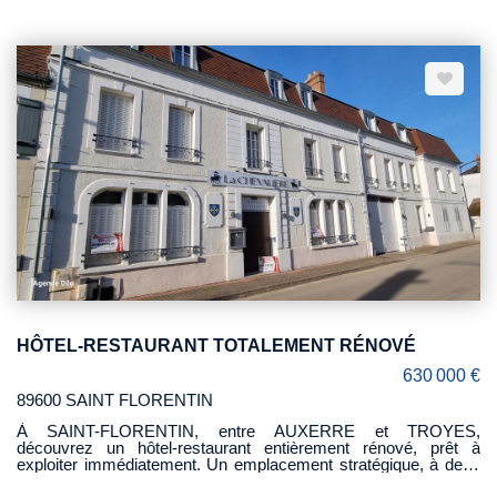
aménagée, quatre belles chambres, une salle de bains, une
salle d'eau, wc, bureau et salle de jeux. Sous-sol compartimenté
en garage, cave, atelier, bureau, chaufferie au fuel. Terrain de 3
200 M².
HÔTEL-RESTAURANT TOTALEMENT RÉNOVÉ
630 000 €
89600 SAINT FLORENTIN
À SAINT-FLORENTIN, entre AUXERRE et TROYES,
découvrez un hôtel-restaurant entièrement rénové, prêt à
exploiter immédiatement. Un emplacement stratégique, à deux
pas du centre-ville, dans un bourg dynamique et attractif. Atouts