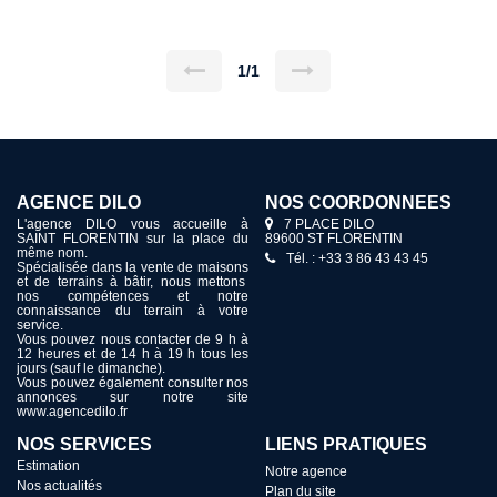
Ce bien dispose d'une cave ainsi que d'un box-garage.
1/1
AGENCE DILO
NOS COORDONNÉES
L'agence DILO vous accueille à
7 PLACE DILO
SAINT FLORENTIN sur la place du
89600 ST FLORENTIN
même nom.
Tél. : +33 3 86 43 43 45
Spécialisée dans la vente de maisons
et de terrains à bâtir, nous mettons
nos compétences et notre
connaissance du terrain à votre
service.
Vous pouvez nous contacter de 9 h à
12 heures et de 14 h à 19 h tous les
jours (sauf le dimanche).
Vous pouvez également consulter nos
annonces sur notre site
www.agencedilo.fr
NOS SERVICES
LIENS PRATIQUES
Estimation
Notre agence
Nos actualités
Plan du site