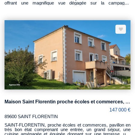
offrant une magnifique vue dégagée sur la campagne,
comprenant une double entrée, un séjour-salon (50 m²) avec
cheminée, donnant sur la terrasse, une cuisine aménagée, une
buanderie, un wc. A l'étage, un couloir dessert 3 chambres, une
salle d'eau et wc. Grande cave voûtée. En retour, une grange en
pierre d'environ 120 m². Chauffage central au gaz de ville.
L'ensemble sur un terrain de 860 M² sans vis-à-vis.
Maison Saint Florentin proche écoles et commerces, 179 m2
147 000 €
89600 SAINT FLORENTIN
SAINT-FLORENTIN, proche écoles et commerces, pavillon en
très bon état comprenant une entrée, un grand séjour, une
cuisine aménagée et équipée donnant sur une terrasse, une