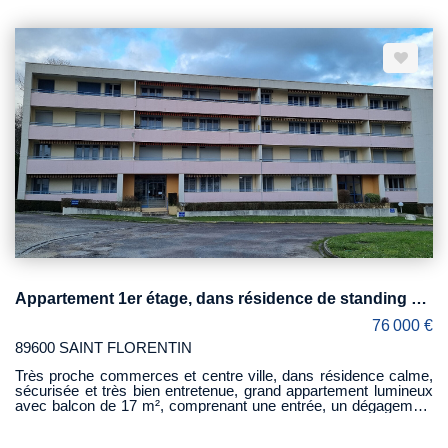
majeurs : Établissement remis à neuf, conforme à toutes les
normes en vigueur (sécurité, accessibilité, accueil). 200 m² en
rez-de-chaussée : salle de restaurant lumineuse, salon cosy,
bar convivial. 100 m² de cuisine professionnelle, parfaitement
équipée. 14 chambres à l'étage, chacune avec salle d'eau et
WC privatifs. Grand appartement de fonction, idéal pour un
exploitant ou du personnel sur place. Parking privé et clos, un
vrai plus pour la clientèle. ? Dossier complet disponible sur
demande
Appartement 1er étage, dans résidence de standing 94 m2
76 000 €
89600 SAINT FLORENTIN
Très proche commerces et centre ville, dans résidence calme,
sécurisée et très bien entretenue, grand appartement lumineux
avec balcon de 17 m², comprenant une entrée, un dégagement
avec grands placards, un séjour, un salon, une cuisine
aménagée et équipée, deux chambres, une salle d'eau et un wc.