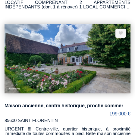
LOCATIF COMPRENANT 2 APPARTEMENTS
INDÉPENDANTS (dont 1 à rénover) 1 LOCAL COMMERCIAL
(objet d'un bail) Cave totale sous l'immeuble. Chauffage central
au gaz de ville individuel. Emplacement unique (place des
fontaines)
Maison ancienne, centre historique, proche commerces
199 000 €
89600 SAINT FLORENTIN
URGENT !!! Centre-ville, quartier historique, à proximité
immédiate de toutes commodités à pied. Belle maison ancienne