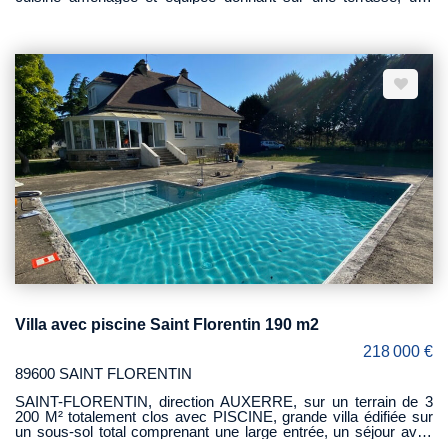
suite parentale. A l'étage, un grand salon, 3 belles chambres,
une salle d'eau et un wc. Sous-sol total avec buanderie, garage
et une chaufferie très récente : Pompe à chaleur air-eau.
L'ensemble sur un terrain de 800 M² totalement clos.
Villa avec piscine Saint Florentin 190 m2
218 000 €
89600 SAINT FLORENTIN
SAINT-FLORENTIN, direction AUXERRE, sur un terrain de 3
200 M² totalement clos avec PISCINE, grande villa édifiée sur
un sous-sol total comprenant une large entrée, un séjour avec
cheminée et véranda exposée SUD sur la piscine, une cuisine