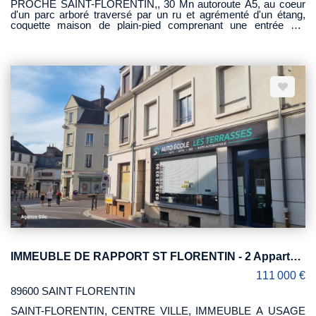
PROCHE SAINT-FLORENTIN,, 30 Mn autoroute A5, au coeur
d'un parc arboré traversé par un ru et agrémenté d'un étang,
coquette maison de plain-pied comprenant une entrée par
véranda, un séjour-salon avec cheminée ouverte, une cuisine,
trois chambres, une suite parentale avec accès direct à la
terrasse, une salle de bains et des WC. Face à l'habitation, une
grande salle de réception d'environ 40 m², équipée d'un poêle à
bois et d'une cuisine d'été, offre un bel espace de convivialité.
Un garage complète l'ensemble. Le tout est situé dans un
environnement calme et verdoyant, sur un terrain arboré de 1,3
hectare, avec un étang et traversé par un ru.
IMMEUBLE DE RAPPORT ST FLORENTIN - 2 Apparts, 1 Local commercial
111 000 €
89600 SAINT FLORENTIN
SAINT-FLORENTIN, CENTRE VILLE, IMMEUBLE A USAGE