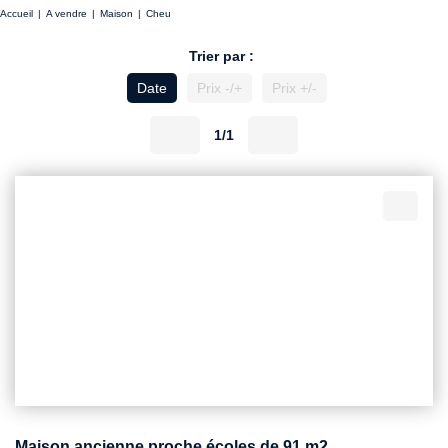
Accueil
A vendre
Maison
Cheu
Trier par :
Date
Prix -/+
Prix +/-
1/1
Maison ancienne proche écoles de 91 m2