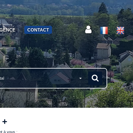
AGENCE
CONTACT
tal
 +
nt à vous :