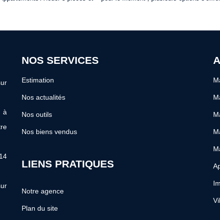
NOS SERVICES
A
Estimation
Ma
ur
Nos actualités
Ma
s à
Nos outils
Ma
re
Nos biens vendus
Ma
Ma
 14
LIENS PRATIQUES
Ap
Im
ur
Notre agence
Vi
Plan du site