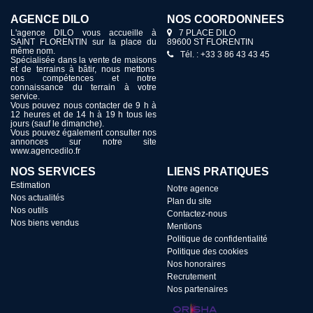
AGENCE DILO
NOS COORDONNÉES
L'agence DILO vous accueille à
7 PLACE DILO
SAINT FLORENTIN sur la place du
89600 ST FLORENTIN
même nom.
Tél. : +33 3 86 43 43 45
Spécialisée dans la vente de maisons
et de terrains à bâtir, nous mettons
nos compétences et notre
connaissance du terrain à votre
service.
Vous pouvez nous contacter de 9 h à
12 heures et de 14 h à 19 h tous les
jours (sauf le dimanche).
Vous pouvez également consulter nos
annonces sur notre site
www.agencedilo.fr
NOS SERVICES
LIENS PRATIQUES
Estimation
Notre agence
Nos actualités
Plan du site
Nos outils
Contactez-nous
Nos biens vendus
Mentions
Politique de confidentialité
Politique des cookies
Nos honoraires
Recrutement
Nos partenaires