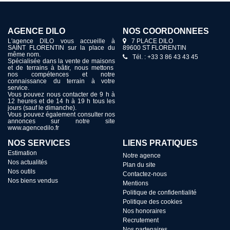
AGENCE DILO
NOS COORDONNÉES
L'agence DILO vous accueille à
7 PLACE DILO
SAINT FLORENTIN sur la place du
89600 ST FLORENTIN
même nom.
Tél. : +33 3 86 43 43 45
Spécialisée dans la vente de maisons
et de terrains à bâtir, nous mettons
nos compétences et notre
connaissance du terrain à votre
service.
Vous pouvez nous contacter de 9 h à
12 heures et de 14 h à 19 h tous les
jours (sauf le dimanche).
Vous pouvez également consulter nos
annonces sur notre site
www.agencedilo.fr
NOS SERVICES
LIENS PRATIQUES
Estimation
Notre agence
Nos actualités
Plan du site
Nos outils
Contactez-nous
Nos biens vendus
Mentions
Politique de confidentialité
Politique des cookies
Nos honoraires
Recrutement
Nos partenaires