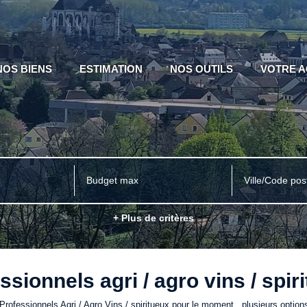
NOS BIENS
ESTIMATION
NOS OUTILS
VOTRE 
Ville/Code pos
+ Plus de critères
ssionnels agri / agro vins / spir
ofessionnels Agri / Agro Vins / spiritueux pour le moment , plusieurs options 