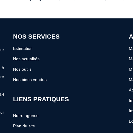
NOS SERVICES
A
Estimation
Ma
ur
Nos actualités
Ma
s à
Nos outils
Ma
re
Nos biens vendus
Ma
Ap
 14
LIENS PRATIQUES
Im
Im
ur
Notre agence
Lo
Plan du site