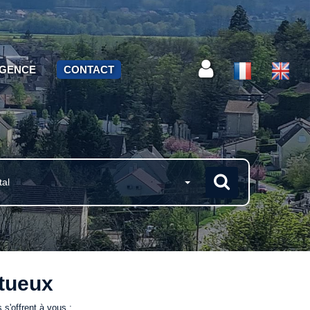
AGENCE
CONTACT
tal
itueux
s'offrent à vous :