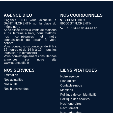
AGENCE DILO
NOS COORDONNÉES
L'agence DILO vous accueille à
7 PLACE DILO
SAINT FLORENTIN sur la place du
89600 ST FLORENTIN
même nom.
Tél. : +33 3 86 43 43 45
Spécialisée dans la vente de maisons
et de terrains à bâtir, nous mettons
nos compétences et notre
connaissance du terrain à votre
service.
Vous pouvez nous contacter de 9 h à
12 heures et de 14 h à 19 h tous les
jours (sauf le dimanche).
Vous pouvez également consulter nos
annonces sur notre site
www.agencedilo.fr
NOS SERVICES
LIENS PRATIQUES
Estimation
Notre agence
Nos actualités
Plan du site
Nos outils
Contactez-nous
Nos biens vendus
Mentions
Politique de confidentialité
Politique des cookies
Nos honoraires
Recrutement
Nos partenaires