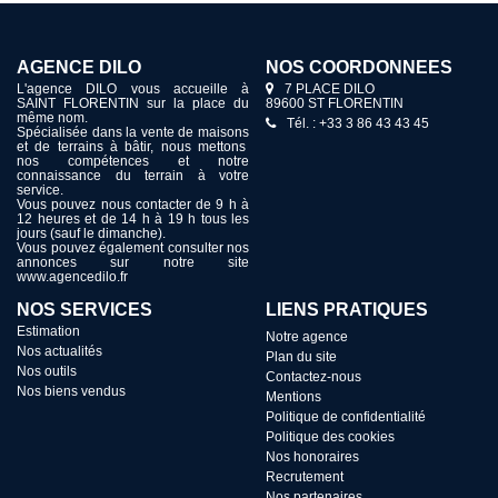
AGENCE DILO
NOS COORDONNÉES
L'agence DILO vous accueille à
7 PLACE DILO
SAINT FLORENTIN sur la place du
89600 ST FLORENTIN
même nom.
Tél. : +33 3 86 43 43 45
Spécialisée dans la vente de maisons
et de terrains à bâtir, nous mettons
nos compétences et notre
connaissance du terrain à votre
service.
Vous pouvez nous contacter de 9 h à
12 heures et de 14 h à 19 h tous les
jours (sauf le dimanche).
Vous pouvez également consulter nos
annonces sur notre site
www.agencedilo.fr
NOS SERVICES
LIENS PRATIQUES
Estimation
Notre agence
Nos actualités
Plan du site
Nos outils
Contactez-nous
Nos biens vendus
Mentions
Politique de confidentialité
Politique des cookies
Nos honoraires
Recrutement
Nos partenaires