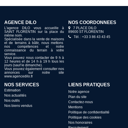
AGENCE DILO
NOS COORDONNÉES
L'agence DILO vous accueille à
7 PLACE DILO
SAINT FLORENTIN sur la place du
89600 ST FLORENTIN
même nom.
Tél. : +33 3 86 43 43 45
Spécialisée dans la vente de maisons
et de terrains à bâtir, nous mettons
nos compétences et notre
connaissance du terrain à votre
service.
Vous pouvez nous contacter de 9 h à
12 heures et de 14 h à 19 h tous les
jours (sauf le dimanche).
Vous pouvez également consulter nos
annonces sur notre site
www.agencedilo.fr
NOS SERVICES
LIENS PRATIQUES
Estimation
Notre agence
Nos actualités
Plan du site
Nos outils
Contactez-nous
Nos biens vendus
Mentions
Politique de confidentialité
Politique des cookies
Nos honoraires
Recrutement