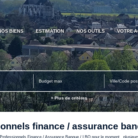
NOS BIENS
ESTIMATION
NOS OUTILS
VOTRE 
Ville/Code pos
+ Plus de critères
onnels finance / assurance ban
Professionnels Finance / Assurance Banque / LBO pour le moment , plusieurs 