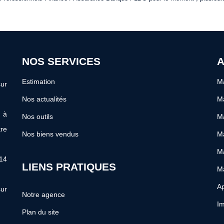
NOS SERVICES
A
Estimation
Ma
ur
Nos actualités
Ma
s à
Nos outils
Ma
re
Nos biens vendus
Ma
M
 14
LIENS PRATIQUES
M
Ap
ur
Notre agence
Im
Plan du site