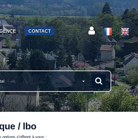
AGENCE
CONTACT
tal
que / lbo
options s'offrent à vous :