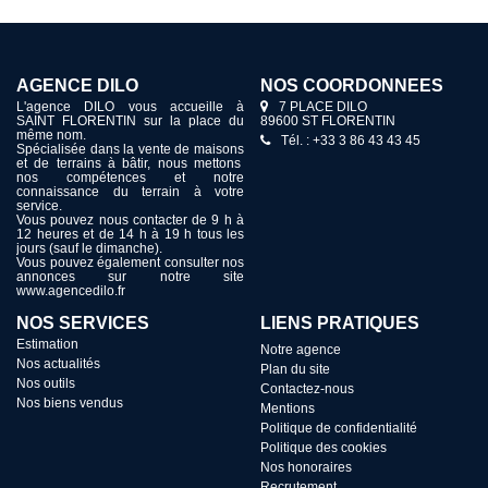
AGENCE DILO
NOS COORDONNÉES
L'agence DILO vous accueille à
7 PLACE DILO
SAINT FLORENTIN sur la place du
89600 ST FLORENTIN
même nom.
Tél. : +33 3 86 43 43 45
Spécialisée dans la vente de maisons
et de terrains à bâtir, nous mettons
nos compétences et notre
connaissance du terrain à votre
service.
Vous pouvez nous contacter de 9 h à
12 heures et de 14 h à 19 h tous les
jours (sauf le dimanche).
Vous pouvez également consulter nos
annonces sur notre site
www.agencedilo.fr
NOS SERVICES
LIENS PRATIQUES
Estimation
Notre agence
Nos actualités
Plan du site
Nos outils
Contactez-nous
Nos biens vendus
Mentions
Politique de confidentialité
Politique des cookies
Nos honoraires
Recrutement