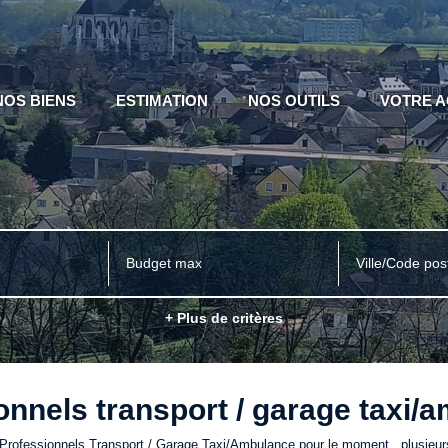
NOS BIENS
ESTIMATION
NOS OUTILS
VOTRE 
Ville/Code pos
+ Plus de critères
onnels transport / garage taxi/
Professionnels Transport / Garage Taxi/Ambulance pour le moment , plusieurs 