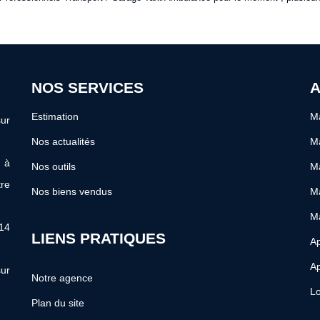
NOS SERVICES
A
Estimation
Ma
ur
Nos actualités
Ma
s à
Nos outils
Ma
re
Nos biens vendus
Ma
M
 14
LIENS PRATIQUES
Ap
Ap
ur
Notre agence
Lo
Plan du site