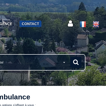
AGENCE
CONTACT
tal
ambulance
options s'offrent à vous :