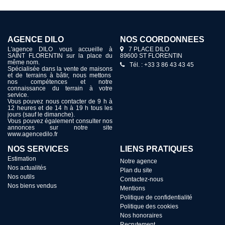
AGENCE DILO
NOS COORDONNÉES
L'agence DILO vous accueille à
7 PLACE DILO
SAINT FLORENTIN sur la place du
89600 ST FLORENTIN
même nom.
Tél. : +33 3 86 43 43 45
Spécialisée dans la vente de maisons
et de terrains à bâtir, nous mettons
nos compétences et notre
connaissance du terrain à votre
service.
Vous pouvez nous contacter de 9 h à
12 heures et de 14 h à 19 h tous les
jours (sauf le dimanche).
Vous pouvez également consulter nos
annonces sur notre site
www.agencedilo.fr
NOS SERVICES
LIENS PRATIQUES
Estimation
Notre agence
Nos actualités
Plan du site
Nos outils
Contactez-nous
Nos biens vendus
Mentions
Politique de confidentialité
Politique des cookies
Nos honoraires
Recrutement