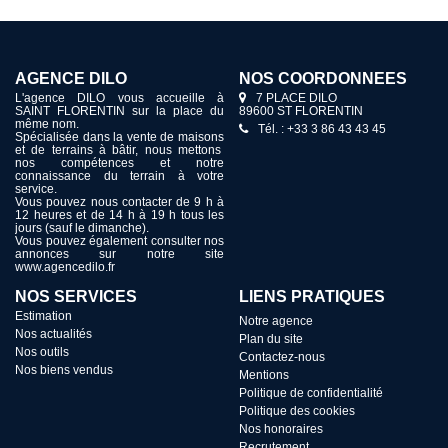
AGENCE DILO
NOS COORDONNÉES
L'agence DILO vous accueille à
7 PLACE DILO
SAINT FLORENTIN sur la place du
89600 ST FLORENTIN
même nom.
Tél. : +33 3 86 43 43 45
Spécialisée dans la vente de maisons
et de terrains à bâtir, nous mettons
nos compétences et notre
connaissance du terrain à votre
service.
Vous pouvez nous contacter de 9 h à
12 heures et de 14 h à 19 h tous les
jours (sauf le dimanche).
Vous pouvez également consulter nos
annonces sur notre site
www.agencedilo.fr
NOS SERVICES
LIENS PRATIQUES
Estimation
Notre agence
Nos actualités
Plan du site
Nos outils
Contactez-nous
Nos biens vendus
Mentions
Politique de confidentialité
Politique des cookies
Nos honoraires
Recrutement