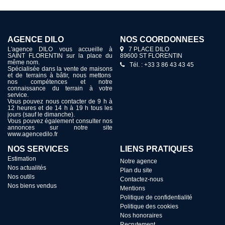
AGENCE DILO
NOS COORDONNÉES
L'agence DILO vous accueille à
7 PLACE DILO
SAINT FLORENTIN sur la place du
89600 ST FLORENTIN
même nom.
Tél. : +33 3 86 43 43 45
Spécialisée dans la vente de maisons
et de terrains à bâtir, nous mettons
nos compétences et notre
connaissance du terrain à votre
service.
Vous pouvez nous contacter de 9 h à
12 heures et de 14 h à 19 h tous les
jours (sauf le dimanche).
Vous pouvez également consulter nos
annonces sur notre site
www.agencedilo.fr
NOS SERVICES
LIENS PRATIQUES
Estimation
Notre agence
Nos actualités
Plan du site
Nos outils
Contactez-nous
Nos biens vendus
Mentions
Politique de confidentialité
Politique des cookies
Nos honoraires
Recrutement