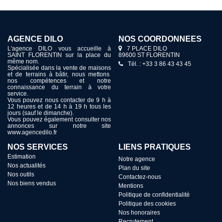
AGENCE DILO
NOS COORDONNÉES
L'agence DILO vous accueille à
7 PLACE DILO
SAINT FLORENTIN sur la place du
89600 ST FLORENTIN
même nom.
Tél. : +33 3 86 43 43 45
Spécialisée dans la vente de maisons
et de terrains à bâtir, nous mettons
nos compétences et notre
connaissance du terrain à votre
service.
Vous pouvez nous contacter de 9 h à
12 heures et de 14 h à 19 h tous les
jours (sauf le dimanche).
Vous pouvez également consulter nos
annonces sur notre site
www.agencedilo.fr
NOS SERVICES
LIENS PRATIQUES
Estimation
Notre agence
Nos actualités
Plan du site
Nos outils
Contactez-nous
Nos biens vendus
Mentions
Politique de confidentialité
Politique des cookies
Nos honoraires
Recrutement