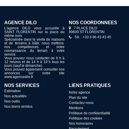
AGENCE DILO
NOS COORDONNÉES
L'agence DILO vous accueille à
7 PLACE DILO
SAINT FLORENTIN sur la place du
89600 ST FLORENTIN
même nom.
Tél. : +33 3 86 43 43 45
Spécialisée dans la vente de maisons
et de terrains à bâtir, nous mettons
nos compétences et notre
connaissance du terrain à votre
service.
Vous pouvez nous contacter de 9 h à
12 heures et de 14 h à 19 h tous les
jours (sauf le dimanche).
Vous pouvez également consulter nos
annonces sur notre site
www.agencedilo.fr
NOS SERVICES
LIENS PRATIQUES
Estimation
Notre agence
Nos actualités
Plan du site
Nos outils
Contactez-nous
Nos biens vendus
Mentions
Politique de confidentialité
Politique des cookies
Nos honoraires
Recrutement