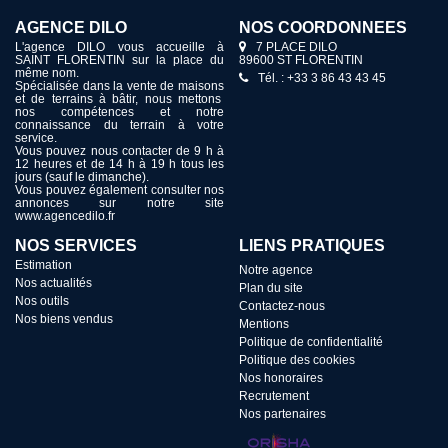
AGENCE DILO
NOS COORDONNÉES
L'agence DILO vous accueille à
7 PLACE DILO
SAINT FLORENTIN sur la place du
89600 ST FLORENTIN
même nom.
Tél. : +33 3 86 43 43 45
Spécialisée dans la vente de maisons
et de terrains à bâtir, nous mettons
nos compétences et notre
connaissance du terrain à votre
service.
Vous pouvez nous contacter de 9 h à
12 heures et de 14 h à 19 h tous les
jours (sauf le dimanche).
Vous pouvez également consulter nos
annonces sur notre site
www.agencedilo.fr
NOS SERVICES
LIENS PRATIQUES
Estimation
Notre agence
Nos actualités
Plan du site
Nos outils
Contactez-nous
Nos biens vendus
Mentions
Politique de confidentialité
Politique des cookies
Nos honoraires
Recrutement
Nos partenaires