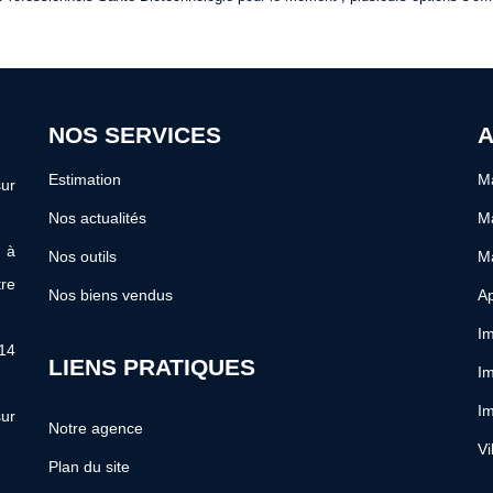
NOS SERVICES
A
Estimation
Ma
ur
Nos actualités
Ma
s à
Nos outils
Ma
re
Nos biens vendus
Ap
Im
 14
LIENS PRATIQUES
Im
Im
ur
Notre agence
Vi
Plan du site