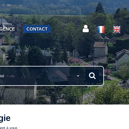
AGENCE
CONTACT
tal
gie
ent à vous :