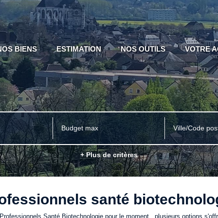
NOS BIENS
ESTIMATION
NOS OUTILS
VOTRE 
Ville/Code pos
+ Plus de critères
ofessionnels santé biotechnolo
rofessionnels Santé Biotechnologie pour le moment , plusieurs options s'offr