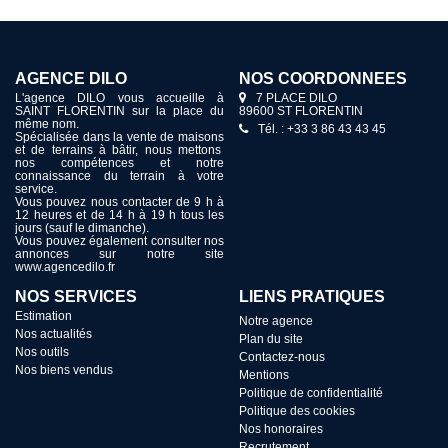
AGENCE DILO
NOS COORDONNÉES
L'agence DILO vous accueille à
7 PLACE DILO
SAINT FLORENTIN sur la place du
89600 ST FLORENTIN
même nom.
Tél. : +33 3 86 43 43 45
Spécialisée dans la vente de maisons
et de terrains à bâtir, nous mettons
nos compétences et notre
connaissance du terrain à votre
service.
Vous pouvez nous contacter de 9 h à
12 heures et de 14 h à 19 h tous les
jours (sauf le dimanche).
Vous pouvez également consulter nos
annonces sur notre site
www.agencedilo.fr
NOS SERVICES
LIENS PRATIQUES
Estimation
Notre agence
Nos actualités
Plan du site
Nos outils
Contactez-nous
Nos biens vendus
Mentions
Politique de confidentialité
Politique des cookies
Nos honoraires
Recrutement