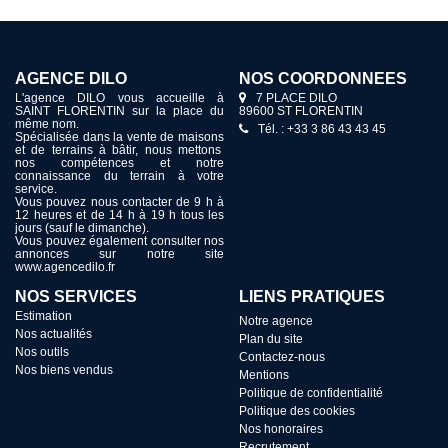
AGENCE DILO
NOS COORDONNÉES
L'agence DILO vous accueille à
7 PLACE DILO
SAINT FLORENTIN sur la place du
89600 ST FLORENTIN
même nom.
Tél. : +33 3 86 43 43 45
Spécialisée dans la vente de maisons
et de terrains à bâtir, nous mettons
nos compétences et notre
connaissance du terrain à votre
service.
Vous pouvez nous contacter de 9 h à
12 heures et de 14 h à 19 h tous les
jours (sauf le dimanche).
Vous pouvez également consulter nos
annonces sur notre site
www.agencedilo.fr
NOS SERVICES
LIENS PRATIQUES
Estimation
Notre agence
Nos actualités
Plan du site
Nos outils
Contactez-nous
Nos biens vendus
Mentions
Politique de confidentialité
Politique des cookies
Nos honoraires
Recrutement