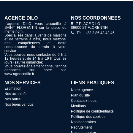
AGENCE DILO
NOS COORDONNÉES
L'agence DILO vous accueille à
7 PLACE DILO
SAINT FLORENTIN sur la place du
89600 ST FLORENTIN
même nom.
Tél. : +33 3 86 43 43 45
Spécialisée dans la vente de maisons
et de terrains à bâtir, nous mettons
nos compétences et notre
connaissance du terrain à votre
service.
Vous pouvez nous contacter de 9 h à
12 heures et de 14 h à 19 h tous les
jours (sauf le dimanche).
Vous pouvez également consulter nos
annonces sur notre site
www.agencedilo.fr
NOS SERVICES
LIENS PRATIQUES
Estimation
Notre agence
Nos actualités
Plan du site
Nos outils
Contactez-nous
Nos biens vendus
Mentions
Politique de confidentialité
Politique des cookies
Nos honoraires
Recrutement
Nos partenaires