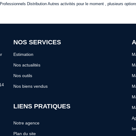
ofessionnels Distribution Autres activités pour le moment , plusieurs options
NOS SERVICES
A
r
Estimation
Ma
Nos actualités
Ma
Nos outils
Ma
14
Nos biens vendus
Ma
M
LIENS PRATIQUES
M
Ap
Notre agence
Im
Plan du site