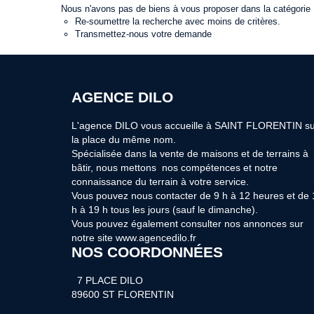
Nous n'avons pas de biens à vous proposer dans la catégorie Pr
Re-soumettre la recherche avec moins de critères.
Transmettez-nous votre demande
AGENCE DILO
L'agence DILO vous accueille à SAINT FLORENTIN su
la place du même nom.
Spécialisée dans la vente de maisons et de terrains à
bâtir, nous mettons nos compétences et notre
connaissance du terrain à votre service.
Vous pouvez nous contacter de 9 h à 12 heures et de 
h à 19 h tous les jours (sauf le dimanche).
Vous pouvez également consulter nos annonces sur
notre site www.agencedilo.fr
NOS COORDONNÉES
7 PLACE DILO
89600 ST FLORENTIN