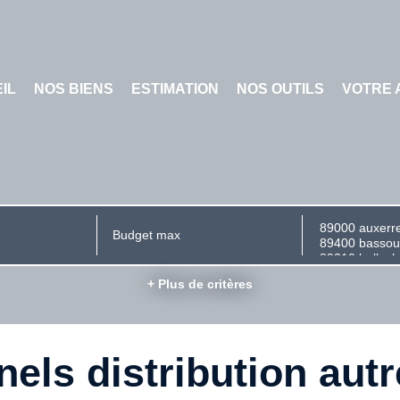
IL
NOS BIENS
ESTIMATION
NOS OUTILS
VOTRE 
+ Plus de critères
els distribution autr