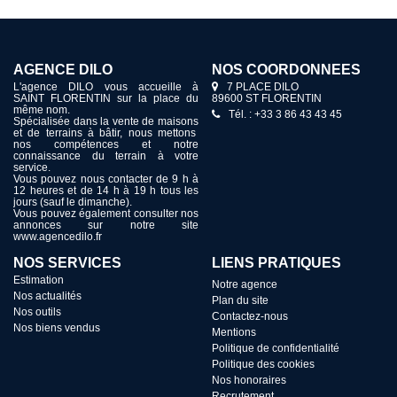
AGENCE DILO
NOS COORDONNÉES
L'agence DILO vous accueille à
7 PLACE DILO
SAINT FLORENTIN sur la place du
89600 ST FLORENTIN
même nom.
Tél. : +33 3 86 43 43 45
Spécialisée dans la vente de maisons
et de terrains à bâtir, nous mettons
nos compétences et notre
connaissance du terrain à votre
service.
Vous pouvez nous contacter de 9 h à
12 heures et de 14 h à 19 h tous les
jours (sauf le dimanche).
Vous pouvez également consulter nos
annonces sur notre site
www.agencedilo.fr
NOS SERVICES
LIENS PRATIQUES
Estimation
Notre agence
Nos actualités
Plan du site
Nos outils
Contactez-nous
Nos biens vendus
Mentions
Politique de confidentialité
Politique des cookies
Nos honoraires
Recrutement