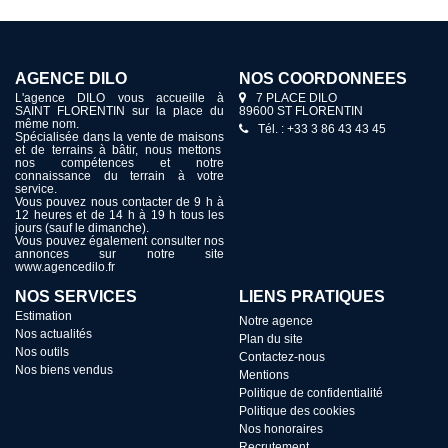
AGENCE DILO
NOS COORDONNÉES
L'agence DILO vous accueille à
7 PLACE DILO
SAINT FLORENTIN sur la place du
89600 ST FLORENTIN
même nom.
Tél. : +33 3 86 43 43 45
Spécialisée dans la vente de maisons
et de terrains à bâtir, nous mettons
nos compétences et notre
connaissance du terrain à votre
service.
Vous pouvez nous contacter de 9 h à
12 heures et de 14 h à 19 h tous les
jours (sauf le dimanche).
Vous pouvez également consulter nos
annonces sur notre site
www.agencedilo.fr
NOS SERVICES
LIENS PRATIQUES
Estimation
Notre agence
Nos actualités
Plan du site
Nos outils
Contactez-nous
Nos biens vendus
Mentions
Politique de confidentialité
Politique des cookies
Nos honoraires
Recrutement