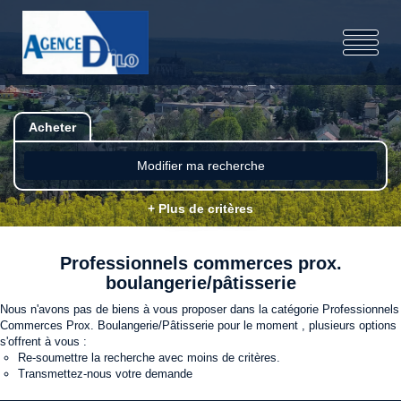
Acheter
Modifier ma recherche
+ Plus de critères
Professionnels commerces prox.
boulangerie/pâtisserie
Nous n'avons pas de biens à vous proposer dans la catégorie Professionnels
Commerces Prox. Boulangerie/Pâtisserie pour le moment , plusieurs options
s'offrent à vous :
Re-soumettre la recherche avec moins de critères.
Transmettez-nous votre demande