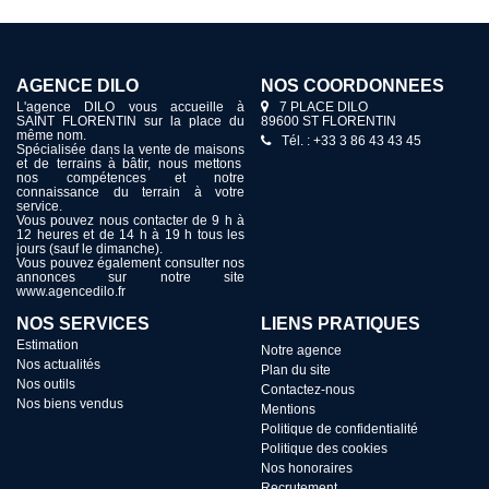
AGENCE DILO
NOS COORDONNÉES
L'agence DILO vous accueille à
7 PLACE DILO
SAINT FLORENTIN sur la place du
89600 ST FLORENTIN
même nom.
Tél. : +33 3 86 43 43 45
Spécialisée dans la vente de maisons
et de terrains à bâtir, nous mettons
nos compétences et notre
connaissance du terrain à votre
service.
Vous pouvez nous contacter de 9 h à
12 heures et de 14 h à 19 h tous les
jours (sauf le dimanche).
Vous pouvez également consulter nos
annonces sur notre site
www.agencedilo.fr
NOS SERVICES
LIENS PRATIQUES
Estimation
Notre agence
Nos actualités
Plan du site
Nos outils
Contactez-nous
Nos biens vendus
Mentions
Politique de confidentialité
Politique des cookies
Nos honoraires
Recrutement