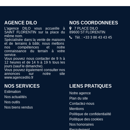
AGENCE DILO
NOS COORDONNÉES
L'agence DILO vous accueille à
7 PLACE DILO
SAINT FLORENTIN sur la place du
89600 ST FLORENTIN
même nom.
Tél. : +33 3 86 43 43 45
Spécialisée dans la vente de maisons
et de terrains à bâtir, nous mettons
nos compétences et notre
connaissance du terrain à votre
service.
Vous pouvez nous contacter de 9 h à
12 heures et de 14 h à 19 h tous les
jours (sauf le dimanche).
Vous pouvez également consulter nos
annonces sur notre site
www.agencedilo.fr
NOS SERVICES
LIENS PRATIQUES
Estimation
Notre agence
Nos actualités
Plan du site
Nos outils
Contactez-nous
Nos biens vendus
Mentions
Politique de confidentialité
Politique des cookies
Nos honoraires
Recrutement