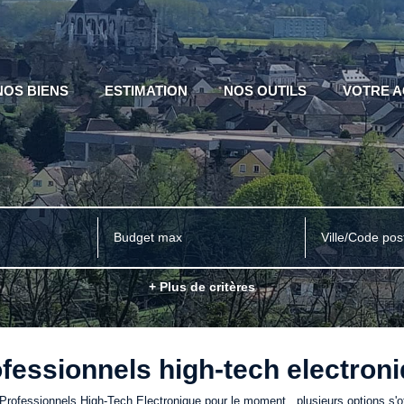
NOS BIENS
ESTIMATION
NOS OUTILS
VOTRE 
Ville/Code pos
+ Plus de critères
fessionnels high-tech electron
rofessionnels High-Tech Electronique pour le moment , plusieurs options s'of