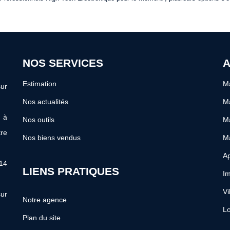
NOS SERVICES
A
Estimation
Ma
ur
Nos actualités
Ma
s à
Nos outils
Ma
re
Nos biens vendus
M
Ap
 14
LIENS PRATIQUES
Im
Vi
ur
Notre agence
Lo
Plan du site