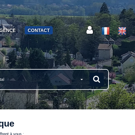
AGENCE
CONTACT
tal
ique
frent à vous :