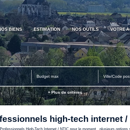
NOS BIENS
ESTIMATION
NOS OUTILS
VOTRE 
Ville/Code pos
+ Plus de critères
fessionnels high-tech internet / 
rofessionnels High-Tech Internet / NTIC pour le moment , plusieurs options s