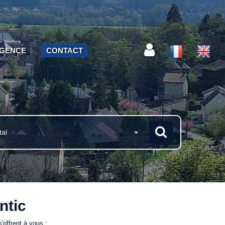
AGENCE
CONTACT
tal
ntic
'offrent à vous :