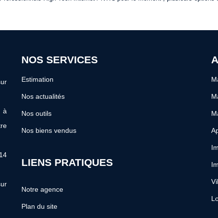
NOS SERVICES
A
Estimation
Ma
ur
Nos actualités
Ma
s à
Nos outils
M
re
Nos biens vendus
Ap
Im
 14
LIENS PRATIQUES
Im
Vi
ur
Notre agence
Lo
Plan du site