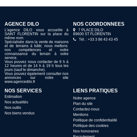
AGENCE DILO
NOS COORDONNÉES
L'agence DILO vous accueille à
7 PLACE DILO
SAINT FLORENTIN sur la place du
89600 ST FLORENTIN
même nom.
Tél. : +33 3 86 43 43 45
Spécialisée dans la vente de maisons
et de terrains à bâtir, nous mettons
nos compétences et notre
connaissance du terrain à votre
service.
Vous pouvez nous contacter de 9 h à
12 heures et de 14 h à 19 h tous les
jours (sauf le dimanche).
Vous pouvez également consulter nos
annonces sur notre site
www.agencedilo.fr
NOS SERVICES
LIENS PRATIQUES
Estimation
Notre agence
Nos actualités
Plan du site
Nos outils
Contactez-nous
Nos biens vendus
Mentions
Politique de confidentialité
Politique des cookies
Nos honoraires
Recrutement