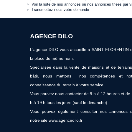
Voir
la liste de nos annonces
ou
nos annonces triées par vi
Transmettez-nous votre demande
AGENCE DILO
L'agence DILO vous accueille à SAINT FLORENTIN s
la place du même nom.
Spécialisée dans la vente de maisons et de terrain
bâtir, nous mettons nos compétences et not
connaissance du terrain à votre service.
Vous pouvez nous contacter de 9 h à 12 heures et de
h à 19 h tous les jours (sauf le dimanche).
Vous pouvez également consulter nos annonces s
notre site www.agencedilo.fr