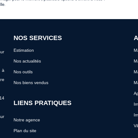
lle.
NOS SERVICES
A
Estimation
Ma
ur
Nos actualités
Ma
s à
Nos outils
Ma
re
Nos biens vendus
M
Ap
 14
LIENS PRATIQUES
Im
Im
ur
Notre agence
Vi
Plan du site