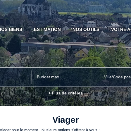
NOS BIENS
ESTIMATION
NOS OUTILS
VOTRE 
Ville/Code pos
+ Plus de critères
Viager
iager pour le moment , plusieurs options s'offrent à vous :