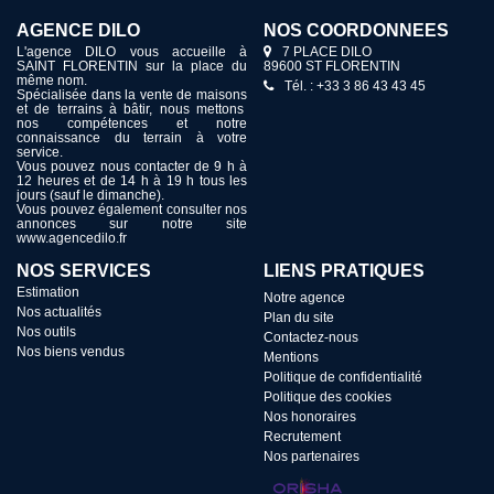
AGENCE DILO
NOS COORDONNÉES
L'agence DILO vous accueille à
7 PLACE DILO
SAINT FLORENTIN sur la place du
89600 ST FLORENTIN
même nom.
Tél. : +33 3 86 43 43 45
Spécialisée dans la vente de maisons
et de terrains à bâtir, nous mettons
nos compétences et notre
connaissance du terrain à votre
service.
Vous pouvez nous contacter de 9 h à
12 heures et de 14 h à 19 h tous les
jours (sauf le dimanche).
Vous pouvez également consulter nos
annonces sur notre site
www.agencedilo.fr
NOS SERVICES
LIENS PRATIQUES
Estimation
Notre agence
Nos actualités
Plan du site
Nos outils
Contactez-nous
Nos biens vendus
Mentions
Politique de confidentialité
Politique des cookies
Nos honoraires
Recrutement
Nos partenaires