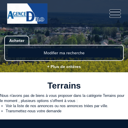
Acheter
Modifier ma recherche
+ Plus de critères
Terrains
Nous n'avons pas de biens à vous proposer dans la catégorie Terrains pour
le moment , plusieurs options s'offrent à vous :
Voir
la liste de nos annonces
ou
nos annonces triées par ville.
Transmettez-nous votre demande