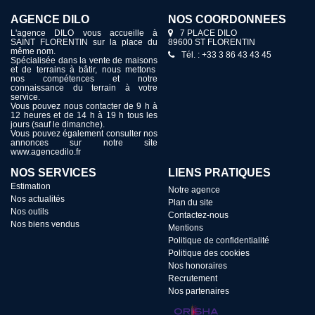
AGENCE DILO
NOS COORDONNÉES
L'agence DILO vous accueille à
7 PLACE DILO
SAINT FLORENTIN sur la place du
89600 ST FLORENTIN
même nom.
Tél. : +33 3 86 43 43 45
Spécialisée dans la vente de maisons
et de terrains à bâtir, nous mettons
nos compétences et notre
connaissance du terrain à votre
service.
Vous pouvez nous contacter de 9 h à
12 heures et de 14 h à 19 h tous les
jours (sauf le dimanche).
Vous pouvez également consulter nos
annonces sur notre site
www.agencedilo.fr
NOS SERVICES
LIENS PRATIQUES
Estimation
Notre agence
Nos actualités
Plan du site
Nos outils
Contactez-nous
Nos biens vendus
Mentions
Politique de confidentialité
Politique des cookies
Nos honoraires
Recrutement
Nos partenaires