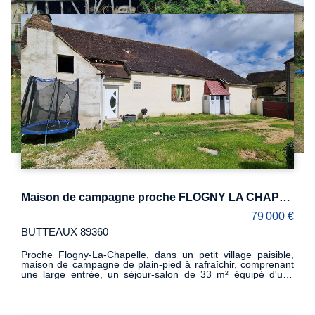
Maison de campagne proche FLOGNY LA CHAPELLE, 108 m2
79 000 €
BUTTEAUX 89360
Proche Flogny-La-Chapelle, dans un petit village paisible,
maison de campagne de plain-pied à rafraîchir, comprenant
une large entrée, un séjour-salon de 33 m² équipé d'une
cheminée avec insert et donnant sur une cuisine aménagée
ouverte, 2 chambres, un bureau, un grande salle d'eau avec
wc et une cave. Grenier brut au dessus. Une grange est
attenante à l' habitation. L'ensemble sur un terrain de 790 m²