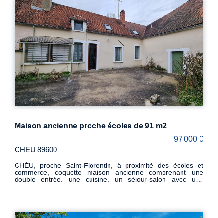
totalement clos.
Maison ancienne proche écoles de 91 m2
97 000 €
CHEU 89600
CHÉU, proche Saint-Florentin, à proximité des écoles et
commerce, coquette maison ancienne comprenant une
double entrée, une cuisine, un séjour-salon avec une
cheminée équipée d'un insert, une chambre avec toilette. A
l'étage, une belle pièce palière dessert deux chambres, une
salle de bains, un wc et une remise. En retour, une grange
de 45 m² avec cave. Une cour fermée à l'abri des regards.