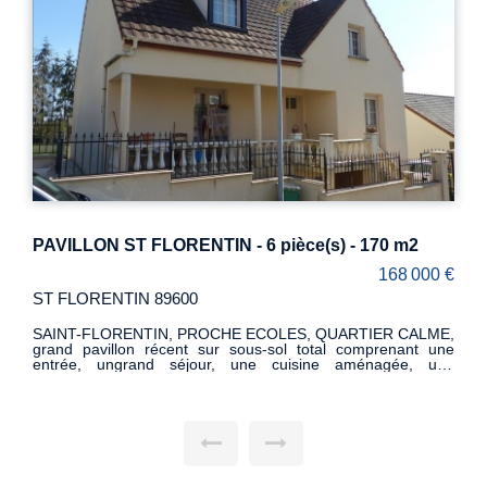
un terrain arboré de 1,3 hectare, avec un étang et traversé
par un ru.
PAVILLON ST FLORENTIN - 6 pièce(s) - 170 m2
168 000 €
ST FLORENTIN 89600
SAINT-FLORENTIN, PROCHE ECOLES, QUARTIER CALME,
grand pavillon récent sur sous-sol total comprenant une
entrée, ungrand séjour, une cuisine aménagée, une
chambre, une salle de bains-wc A l'étage, un palier dessert
trois chambres, une salle de bains, wc Sous sol total avec un
bureau. Chauffage central au gaz de ville Terrain clos de 420
m²