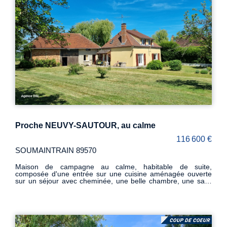
Proche NEUVY-SAUTOUR, au calme
116 600 €
SOUMAINTRAIN 89570
Maison de campagne au calme, habitable de suite,
composée d'une entrée sur une cuisine aménagée ouverte
sur un séjour avec cheminée, une belle chambre, une salle
de bains et wc. A l'étage, un palier dessert 3 chambres, un
bureau et une salle d'eau récente avec wc. Une grange avec
cave et atelier. L'ensemble sur un terrain de 2080 m² arboré
et clos avec un puits.