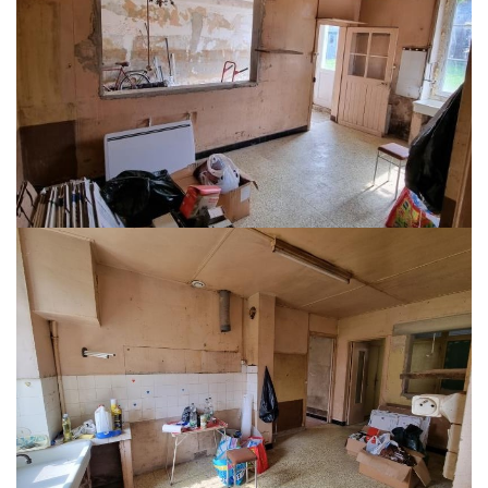
ENTRE VERGIGNY et LE MONT-ST-SULPICE, Corps de ferme à rénover
composé de deux habitations de plain-pied, environ 120 M² au sol. Grenier
dessus.
Dépendance, face à l'habitation comprenant un garage et une ancienne
forge.
Raccordé au tout-à-l'égout.
L'ensemble sur 857 M² clos de murs.
**
Honoraires à la charge du vendeur
Nos honoraires