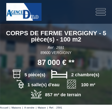
CORPS DE FERME VERGIGNY - 5
pièce(s) - 100 m2
Réf : 2591
89600 VERGIGNY
87 000 €
**
5 pièce(s)
2 chambre(s)
1 salle(s) d'eau
100 m²
857 m² de terrain
Accueil
Maisons
A vendre
Maison
Ref. : 2591