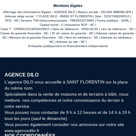
Mentions légales
Affichage des informations légales : AGENCE DILO | Raison sociale : DILO89 IMMOBILIER |
Adresse siège social : 7 PLACE DILO - 89600 ST FLORENTIN | Siret : 52327088200013 |
RCS : NC | Numero TVA Intracommunautaire : FR63523270882 | Forme juridique : SARL |
Capital social : 0 | Assurance RCP : NC |
Carte T : CPI89012018000029921 | Date de délivrance : 0000-00-00 | Lieu de délivrance : NC |
Caisse de garantie financière : NC. | N° de caisse de garantie : NC | Adresse caisse de garantie :
NC | Montant de la garantie financière : NC | Nom du médiateur : NC | Adresse du médiateur :
NC | Adresse du site : NC |
Entreprise juridiquement et financièrement indépendante
AGENCE DILO
L'agence DILO vous accueille à SAINT FLORENTIN sur la place
du même nom.
Spécialisée dans la vente de maisons et de terrains à bâtir, nous
mettons nos compétences et notre connaissance du terrain à
votre service.
Vous pouvez nous contacter de 9 h à 12 heures et de 14 h à 19 h
tous les jours (sauf le dimanche).
Vous pouvez également consulter nos annonces sur notre site
www.agencedilo.fr
NOS COORDONNÉES