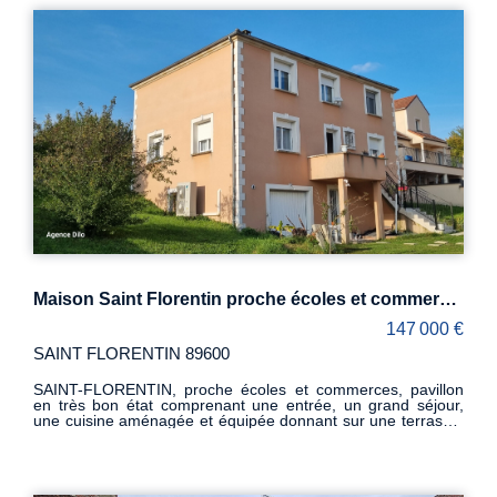
clos avec un puits.
Maison Saint Florentin proche écoles et commerces, 179 m2
147 000 €
SAINT FLORENTIN 89600
SAINT-FLORENTIN, proche écoles et commerces, pavillon
en très bon état comprenant une entrée, un grand séjour,
une cuisine aménagée et équipée donnant sur une terrasse,
une suite parentale. A l'étage, un grand salon, 3 belles
chambres, une salle d'eau et un wc. Sous-sol total avec
buanderie, garage et une chaufferie très récente : Pompe à
chaleur air-eau. L'ensemble sur un terrain de 800 M²