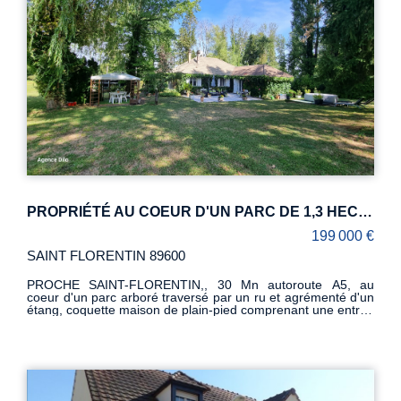
PROPRIÉTÉ AU COEUR D'UN PARC DE 1,3 HECTARE AVEC ÉTANG et RU
199 000 €
SAINT FLORENTIN 89600
PROCHE SAINT-FLORENTIN,, 30 Mn autoroute A5, au
coeur d'un parc arboré traversé par un ru et agrémenté d'un
étang, coquette maison de plain-pied comprenant une entrée
par véranda, un séjour-salon avec cheminée ouverte, une
cuisine, trois chambres, une suite parentale avec accès
direct à la terrasse, une salle de bains et des WC. Face à
l'habitation, une grande salle de réception d'environ 40 m²,
équipée d'un poêle à bois et d'une cuisine d'été, offre un bel
espace de convivialité. Un garage complète l'ensemble. Le
tout est situé dans un environnement calme et verdoyant, sur