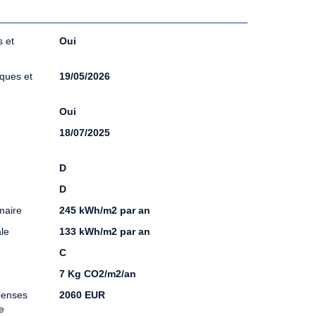
 et
Oui
sques et
19/05/2026
Oui
18/07/2025
D
D
maire
245 kWh/m2 par an
le
133 kWh/m2 par an
C
7 Kg CO2/m2/an
penses
2060 EUR
e