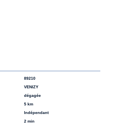
89210
VENIZY
dégagée
5 km
Indépendant
2 min