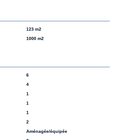
123 m2
1000 m2
6
4
1
1
1
2
Aménagée/équipée