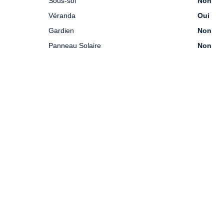
Sous-sol
Non
Véranda
Oui
Gardien
Non
Panneau Solaire
Non