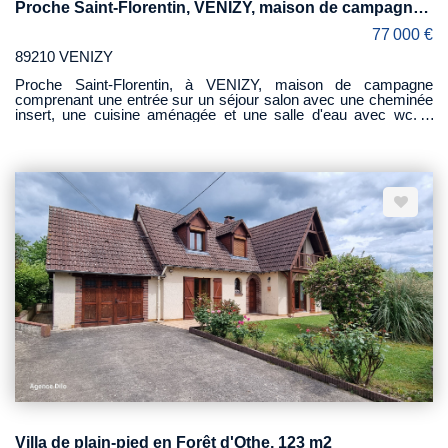
Proche Saint-Florentin, VENIZY, maison de campagne 84 m2
77 000 €
89210 VENIZY
Proche Saint-Florentin, à VENIZY, maison de campagne
comprenant une entrée sur un séjour salon avec une cheminée
insert, une cuisine aménagée et une salle d'eau avec wc. A
l'étage, un grande pièce palière dessert une belle chambre
mansardée et une salle de bains avec wc. Attenant à la maison,
un garage ainsi qu 'un atelier. L'ensemble sur 192 m² avec un
petit jardin.
Villa de plain-pied en Forêt d'Othe, 123 m2