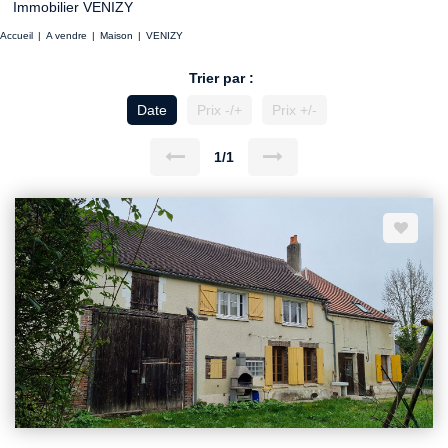
Immobilier VENIZY
Accueil
A vendre
Maison
VENIZY
Trier par :
Date
Prix -/+
Prix +/-
1/1