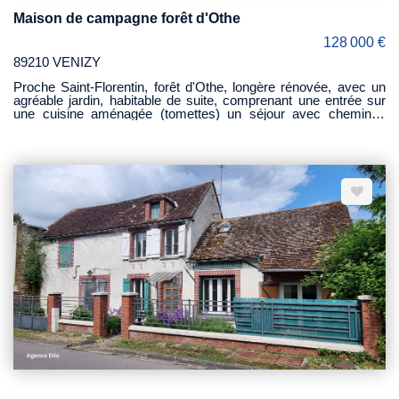
Maison de campagne forêt d'Othe
128 000 €
89210 VENIZY
Proche Saint-Florentin, forêt d'Othe, longère rénovée, avec un
agréable jardin, habitable de suite, comprenant une entrée sur
une cuisine aménagée (tomettes) un séjour avec cheminée
(tomettes) une chambre, une salle de bains avec wc. A l'étage,
un couloir dessert 3 belles chambres, une salle d'eau avec wc.
Une salle de jeux de 32 m². L'ensemble sur un terrain de 1 160
M² agrémenté d'une piscine hors sol.