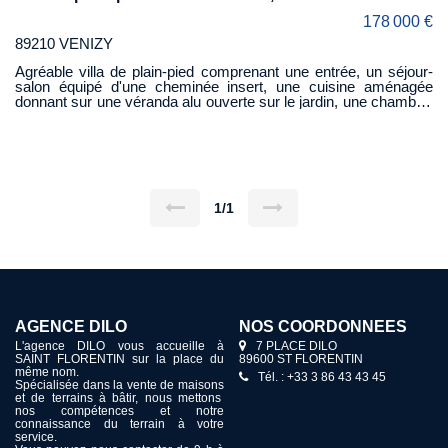
178 000 €
89210 VENIZY
Agréable villa de plain-pied comprenant une entrée, un séjour-
salon équipé d'une cheminée insert, une cuisine aménagée
donnant sur une véranda alu ouverte sur le jardin, une chambre,
une salle de bain et un wc. A l'étage, une mezzanine dessert
trois belles chambres, une salle d'eau avec wc. Un garage avec
cuisine d'été est attenant à la maison. L'ensemble sur un terrain
de 1 000M² joliment arboré et clos.
1/1
AGENCE DILO
NOS COORDONNÉES
L'agence DILO vous accueille à
7 PLACE DILO
SAINT FLORENTIN sur la place du
89600 ST FLORENTIN
même nom.
Tél. : +33 3 86 43 43 45
Spécialisée dans la vente de maisons
et de terrains à bâtir, nous mettons
nos compétences et notre
connaissance du terrain à votre
service.