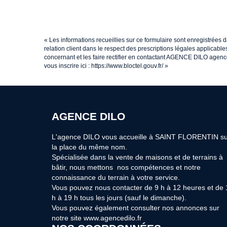
« Les informations recueillies sur ce formulaire sont enregistrées
relation client dans le respect des prescriptions légales applicabl
concernant et les faire rectifier en contactant AGENCE DILO agenc
vous inscrire ici :
https://www.bloctel.gouv.fr/
»
AGENCE DILO
L'agence DILO vous accueille à SAINT FLORENTIN su
la place du même nom.
Spécialisée dans la vente de maisons et de terrains à
bâtir, nous mettons nos compétences et notre
connaissance du terrain à votre service.
Vous pouvez nous contacter de 9 h à 12 heures et de 
h à 19 h tous les jours (sauf le dimanche).
Vous pouvez également consulter nos annonces sur
notre site www.agencedilo.fr