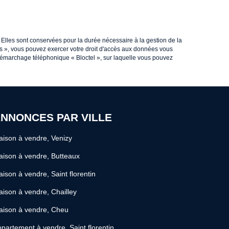
 Elles sont conservées pour la durée nécessaire à la gestion de la
rtés », vous pouvez exercer votre droit d'accès aux données vous
démarchage téléphonique « Bloctel », sur laquelle vous pouvez
NNONCES PAR VILLE
ison à vendre, Venizy
ison à vendre, Butteaux
ison à vendre, Saint florentin
ison à vendre, Chailley
aison à vendre, Cheu
partement à vendre, Saint florentin