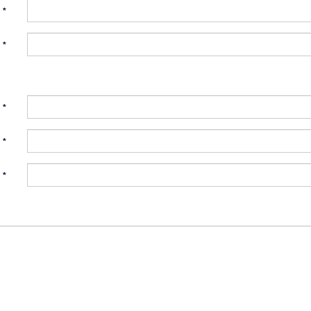
:
*
:
*
:
*
:
*
:
*