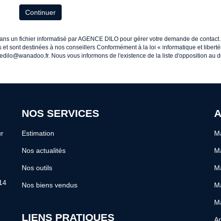
Continuer
 dans un fichier informatisé par AGENCE DILO pour gérer votre demande de contact.
es et sont destinées à nos conseillers Conformément à la loi « informatique et libe
edilo@wanadoo.fr. Nous vous informons de l'existence de la liste d'opposition au 
NOS SERVICES
A
r
Estimation
Ma
Nos actualités
Ma
Nos outils
Ma
14
Nos biens vendus
Ma
M
LIENS PRATIQUES
Ap