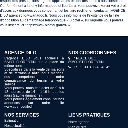
respect des prescriptions légales applicables et sont destinées à nos conseillers
Conformément à la loi « informatique et libertés », vous pouvez exercer votre droit
d'accès aux données vous concernant et les faire rectifier en contactant AGENCE
DILO agencedilo@wanadoo.fr. Nous vous informons de l'existence de la liste
d'opposition au démarchage téléphonique « Bloctel », sur laquelle vous pouvez
vous inscrire ici :
https://www.bloctel.gouv.fr/
»
AGENCE DILO
NOS COORDONNÉES
L'agence DILO vous accueille à
7 PLACE DILO
SAINT FLORENTIN sur la place du
89600 ST FLORENTIN
même nom.
Tél. : +33 3 86 43 43 45
Spécialisée dans la vente de maisons
et de terrains à bâtir, nous mettons
nos compétences et notre
connaissance du terrain à votre
service.
Vous pouvez nous contacter de 9 h à
12 heures et de 14 h à 19 h tous les
jours (sauf le dimanche).
Vous pouvez également consulter nos
annonces sur notre site
www.agencedilo.fr
NOS SERVICES
LIENS PRATIQUES
Estimation
Notre agence
Nos actualités
Plan du site