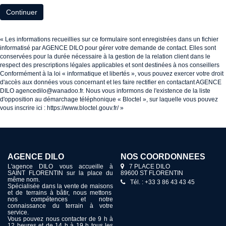
Continuer
« Les informations recueillies sur ce formulaire sont enregistrées dans un fichier
informatisé par AGENCE DILO pour gérer votre demande de contact. Elles sont
conservées pour la durée nécessaire à la gestion de la relation client dans le
respect des prescriptions légales applicables et sont destinées à nos conseillers
Conformément à la loi « informatique et libertés », vous pouvez exercer votre droit
d'accès aux données vous concernant et les faire rectifier en contactant AGENCE
DILO agencedilo@wanadoo.fr. Nous vous informons de l'existence de la liste
d'opposition au démarchage téléphonique « Bloctel », sur laquelle vous pouvez
vous inscrire ici :
https://www.bloctel.gouv.fr/
»
AGENCE DILO
NOS COORDONNÉES
L'agence DILO vous accueille à
7 PLACE DILO
SAINT FLORENTIN sur la place du
89600 ST FLORENTIN
même nom.
Tél. : +33 3 86 43 43 45
Spécialisée dans la vente de maisons
et de terrains à bâtir, nous mettons
nos compétences et notre
connaissance du terrain à votre
service.
Vous pouvez nous contacter de 9 h à
12 heures et de 14 h à 19 h tous les